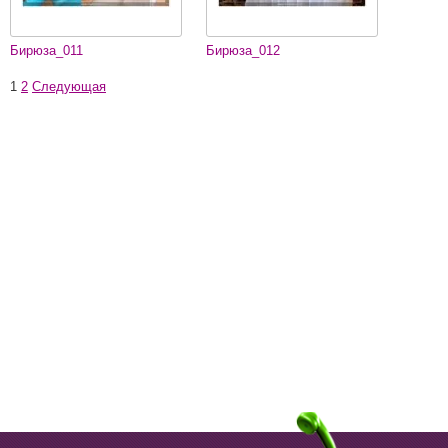
Бирюза_011
Бирюза_012
1
2
Следующая